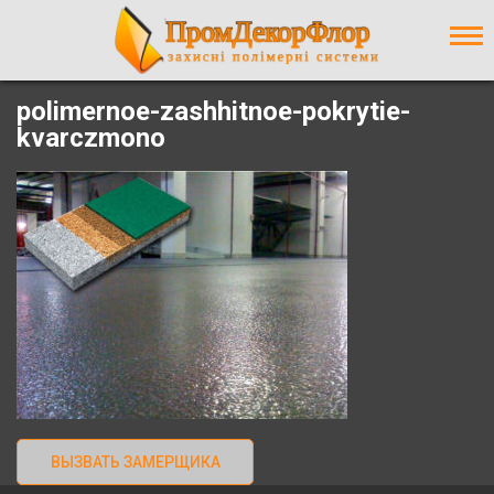
Contact form не знайдена.
polimernoe-zashhitnoe-pokrytie-
kvarczmono
ВЫЗВАТЬ ЗАМЕРЩИКА